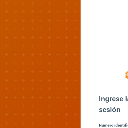
Ingrese l
sesión
Número identifi