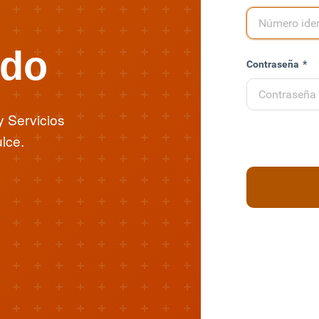
ido
Contraseña
*
y Servicios
lce.